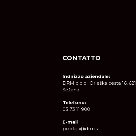
CONTATTO
Indirizzo aziendale:
DRM d.o.o., Orleška cesta 16, 62
Sežana
Telefono:
05 73 11 900
E-mail
prodaja@drm.si