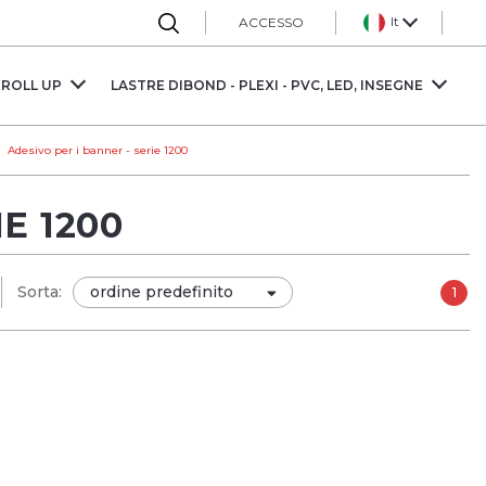
It
ACCESSO
 ROLL UP
LASTRE DIBOND - PLEXI - PVC, LED, INSEGNE
S
Adesivo per i banner - serie 1200
E 1200
Sorta:
1