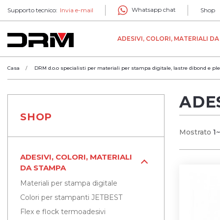
Whatsapp chat
Supporto tecnico:
Invia e-mail
Shop
ADESIVI, COLORI, MATERIALI D
Casa
DRM d.o.o specialisti per materiali per stampa digitale, lastre dibond e ple
ADES
SHOP
Mostrato
1~
ADESIVI, COLORI, MATERIALI
DA STAMPA
Materiali per stampa digitale
Colori per stampanti JETBEST
Flex e flock termoadesivi