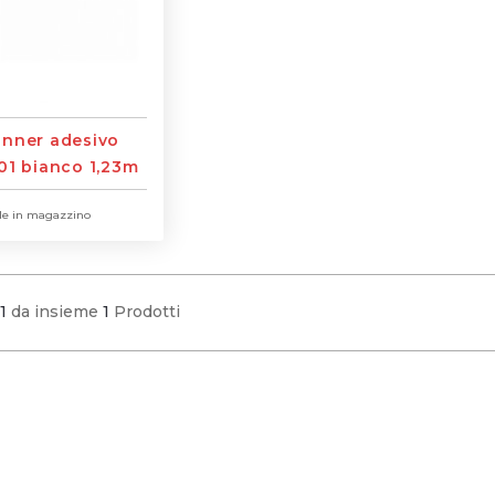
anner adesivo
01 bianco 1,23m
le in magazzino
1
da insieme
1
Prodotti