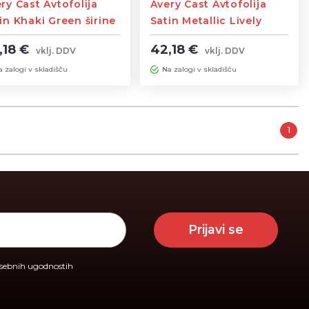
ry Cast Avtofolija
Avery Cast Avtofolija
in Khaki Green širine
Satin Metallic Lively
2m
Green širine 1,52m
,18 €
42,18 €
vklj. DDV
vklj. DDV
a zalogi v skladišču
Na zalogi v skladišču
1
Prijavi se
osebnih ugodnostih