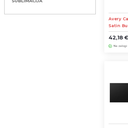
SUBLIMACIJA
Avery Ca
Satin B
širine 1
42,18 
Na zalogi