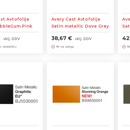
st Avtofolija
Avery Cast Avtofolija
Ave
ubbleGum Pink
Satin metallic Dove Grey
Sat
,52m
širine 1,52m
šir
€
38,67 €
42
vklj. DDV
vklj. DDV
 v skladišču
Ni na zalogi
N