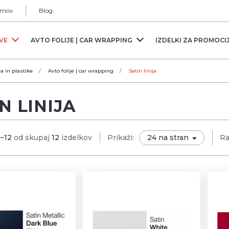
mov
Blog
RVE
AVTO FOLIJE | CAR WRAPPING
IZDELKI ZA PROMOCI
ja in plastike
Avto folije | car wrapping
Satin linija
N LINIJA
1~12
od skupaj
12
izdelkov
Prikaži:
Ra