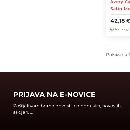
Avery Ca
Satin Me
širine 1
42,18 
Na zalogi
Prikazano
PRIJAVA NA E-NOVICE
Pošiljali vam bomo obvestila o popustih, novostih,
akcijah, ...