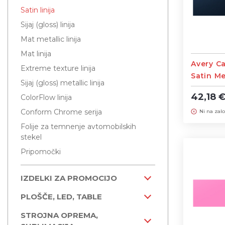
Satin linija
Sijaj (gloss) linija
Mat metallic linija
Mat linija
Avery Ca
Extreme texture linija
Satin Me
Sijaj (gloss) metallic linija
širine 1
42,18 
ColorFlow linija
Conform Chrome serija
Ni na zalo
Folije za temnenje avtomobilskih
stekel
Pripomočki
IZDELKI ZA PROMOCIJO
PLOŠČE, LED, TABLE
STROJNA OPREMA,