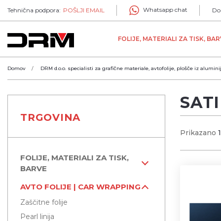
Whatsapp chat
Tehnična podpora:
POŠLJI EMAIL
Do
FOLIJE, MATERIALI ZA TISK, BA
Domov
DRM d.o.o. specialisti za grafične materiale, avtofolije, plošče iz alumini
SATI
TRGOVINA
Prikazano
FOLIJE, MATERIALI ZA TISK,
BARVE
AVTO FOLIJE | CAR WRAPPING
Zaščitne folije
Pearl linija