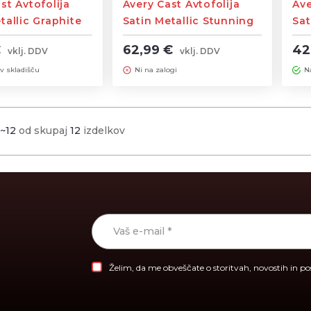
st Avtofolija
Avery Cast Avtofolija
Ave
tallic Graphite
Satin Metallic Stunning
Sat
,52m
Orange širine 1,52m
1,5
€
62,99 €
42
vklj. DDV
vklj. DDV
 v skladišču
Ni na zalogi
N
1~12
od skupaj
12
izdelkov
Želim, da me obveščate o storitvah, novostih in p