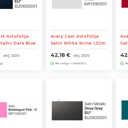
st Avtofolija
Avery Cast Avtofolija
Ave
tallic Dark Blue
Satin White širine 1,52m
Sat
,52m
1,5
€
42,18 €
42
vklj. DDV
vklj. DDV
gi
Na zalogi v skladišču
N