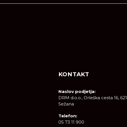
KONTAKT
Naslov podjetja:
DRM d.o.o., Orleška cesta 16, 62
Sežana
Telefon:
05 73 11 900