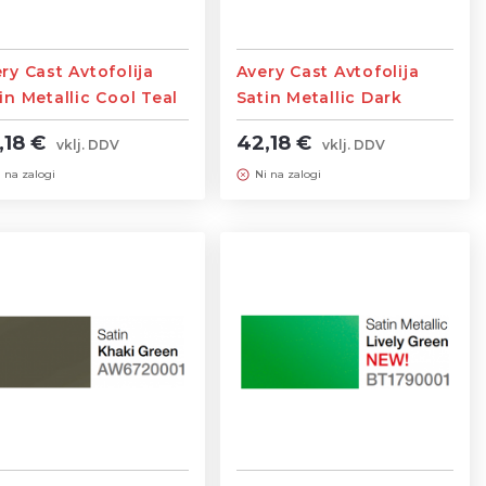
ry Cast Avtofolija
Avery Cast Avtofolija
in Metallic Cool Teal
Satin Metallic Dark
ine 1,52m
Basalt širine 1,52m
,18 €
42,18 €
vklj. DDV
vklj. DDV
i na zalogi
Ni na zalogi