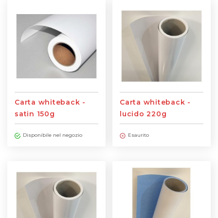
Carta whiteback -
Carta whiteback -
satin 150g
lucido 220g
Disponibile nel negozio
Esaurito