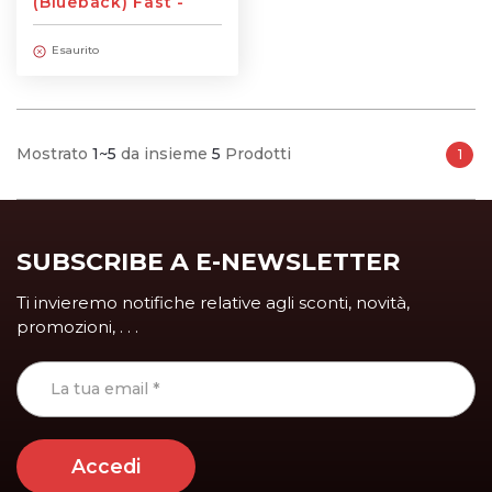
(Blueback) Fast -
115g, larghezza 1,06m
Esaurito
Mostrato
1~5
da insieme
5
Prodotti
1
SUBSCRIBE A E-NEWSLETTER
Ti invieremo notifiche relative agli sconti, novità,
promozioni, . . .
Accedi