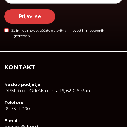
Prijavi se
Želim, da me obveščate o storitvah, novostih in posebnih
ugodnostih
KONTAKT
Naslov podjetja:
DRM d.o.o., Orleška cesta 16, 6210 Sežana
Telefon:
05 73 11 900
E-mail:
prodaja@drm.si