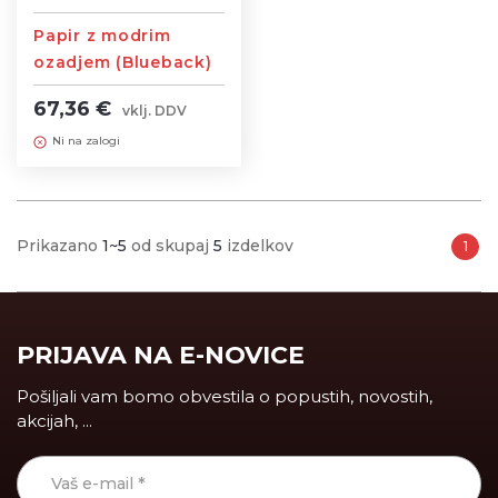
Papir z modrim
ozadjem (Blueback)
Fast - 115g, širine
67,36 €
vklj. DDV
1,06m
Ni na zalogi
Prikazano
1~5
od skupaj
5
izdelkov
1
PRIJAVA NA E-NOVICE
Pošiljali vam bomo obvestila o popustih, novostih,
akcijah, ...