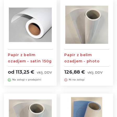
Papir z belim
Papir z belim
ozadjem - satin 150g
ozadjem - photo
gloss 200g
od 113,25 €
126,88 €
vklj. DDV
vklj. DDV
Na zalogi v prodajalni
Ni na zalogi