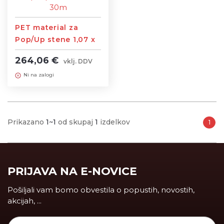
PET material za
Pop/Up stene 1,07 x
30m
264,06 €
vklj. DDV
Ni na zalogi
Prikazano
1~1
od skupaj
1
izdelkov
1
PRIJAVA NA E-NOVICE
Pošiljali vam bomo obvestila o popustih, novostih,
akcijah, ...