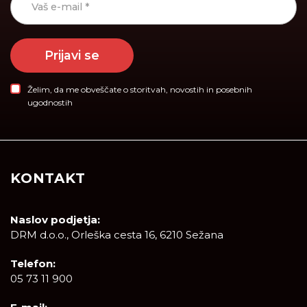
Prijavi se
Želim, da me obveščate o storitvah, novostih in posebnih
ugodnostih
KONTAKT
Naslov podjetja:
DRM d.o.o., Orleška cesta 16, 6210 Sežana
Telefon:
05 73 11 900