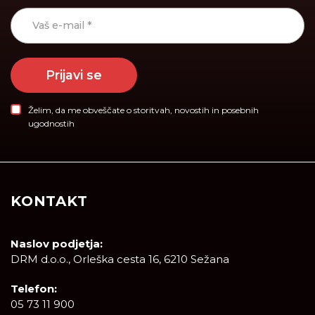
Prijavi se
Želim, da me obveščate o storitvah, novostih in posebnih
ugodnostih
KONTAKT
Naslov podjetja:
DRM d.o.o., Orleška cesta 16, 6210 Sežana
Telefon:
05 73 11 900