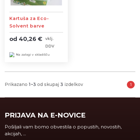
Kartuša za Eco-
Solvent barve
Jetbest 440ml
od 40,26 €
vklj.
DDV
Na zalogi v skladišču
Prikazano
1~3
od skupaj
3
izdelkov
1
PRIJAVA NA E-NOVICE
Pošiljali vam bomo obvestila o popustih, novostih,
akcijah, ...