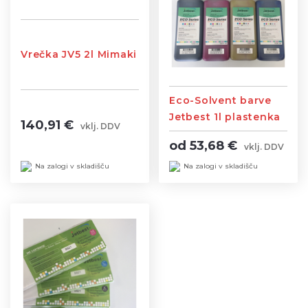
Vrečka JV5 2l Mimaki
Eco-Solvent barve
Jetbest 1l plastenka
140,91 €
vklj. DDV
od 53,68 €
vklj. DDV
Na zalogi v skladišču
Na zalogi v skladišču