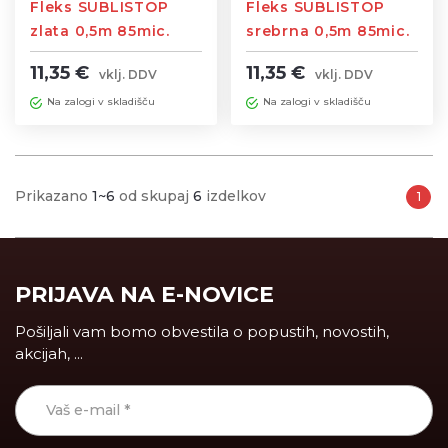
Fleks SUBLISTOP
Fleks SUBLISTOP
zlata 0,5m 85mic.
srebrna 0,5m 85mic.
Temperatura
Temperatura
11,35 €
11,35 €
vklj. DDV
vklj. DDV
145st./12sek
145st./12
Na zalogi v skladišču
Na zalogi v skladišču
Prikazano
1~6
od skupaj
6
izdelkov
1
PRIJAVA NA E-NOVICE
Pošiljali vam bomo obvestila o popustih, novostih,
akcijah, ...