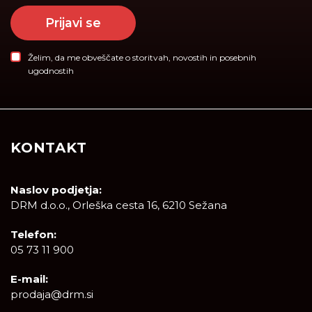
Prijavi se
Želim, da me obveščate o storitvah, novostih in posebnih
ugodnostih
KONTAKT
Naslov podjetja:
DRM d.o.o., Orleška cesta 16, 6210 Sežana
Telefon:
05 73 11 900
E-mail:
prodaja@drm.si