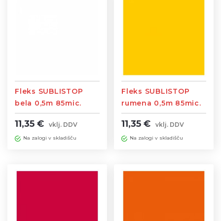
Fleks SUBLISTOP
Fleks SUBLISTOP
bela 0,5m 85mic.
rumena 0,5m 85mic.
Temperatura
Temperatura
11,35 €
11,35 €
vklj. DDV
vklj. DDV
145st./12 sekund
145st./12sek
Na zalogi v skladišču
Na zalogi v skladišču