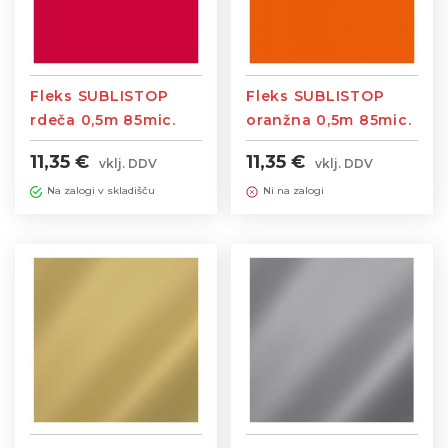
Fleks SUBLISTOP
Fleks SUBLISTOP
rdeča 0,5m 85mic.
oranžna 0,5m 85mic.
Temperatura
Temperatura
11,35 €
11,35 €
vklj. DDV
vklj. DDV
145st./12sek
145st./12sek
Na zalogi v skladišču
Ni na zalogi