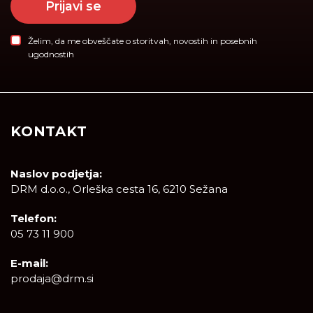
Prijavi se
Želim, da me obveščate o storitvah, novostih in posebnih
ugodnostih
KONTAKT
Naslov podjetja:
DRM d.o.o., Orleška cesta 16, 6210 Sežana
Telefon:
05 73 11 900
E-mail:
prodaja@drm.si