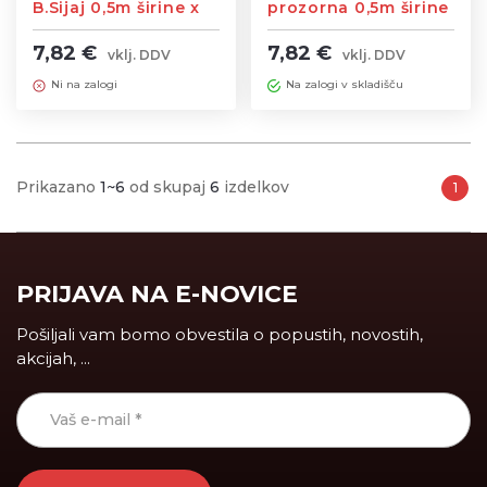
B.Sijaj 0,5m širine x
prozorna 0,5m širine
1m dolžine
x 1m dolžine
7,82 €
7,82 €
vklj. DDV
vklj. DDV
Ni na zalogi
Na zalogi v skladišču
Prikazano
1~6
od skupaj
6
izdelkov
1
PRIJAVA NA E-NOVICE
Pošiljali vam bomo obvestila o popustih, novostih,
akcijah, ...