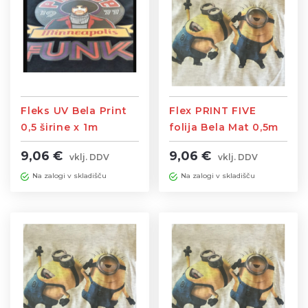
Fleks UV Bela Print
Flex PRINT FIVE
0,5 širine x 1m
folija Bela Mat 0,5m
dolžine
širine x 1m dolžine
9,06 €
9,06 €
vklj. DDV
vklj. DDV
Na zalogi v skladišču
Na zalogi v skladišču