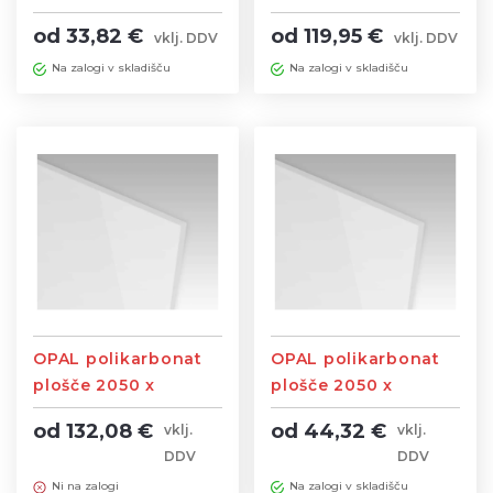
z UV zaščito
2050 x 3050mm brez
od 33,82 €
od 119,95 €
vklj. DDV
vklj. DDV
UV zaščite
Na zalogi v skladišču
Na zalogi v skladišču
OPAL polikarbonat
OPAL polikarbonat
plošče 2050 x
plošče 2050 x
3050mm brez UV
3050mm z UV
od 132,08 €
od 44,32 €
vklj.
vklj.
zaščite
zaščito
DDV
DDV
Ni na zalogi
Na zalogi v skladišču