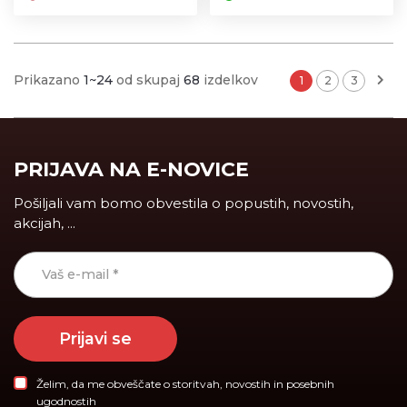
Prikazano
1~24
od skupaj
68
izdelkov
1
2
3
PRIJAVA NA E-NOVICE
Pošiljali vam bomo obvestila o popustih, novostih,
akcijah, ...
Prijavi se
Želim, da me obveščate o storitvah, novostih in posebnih
ugodnostih