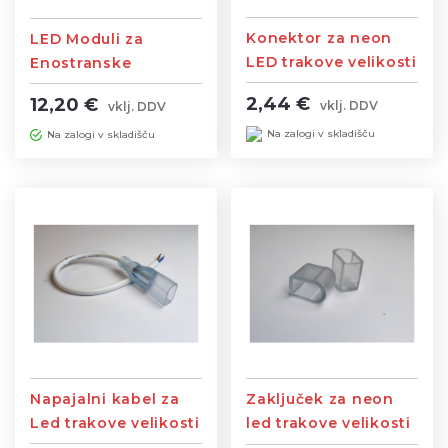
Konektor za neon
LED Moduli za
LED trakove velikosti
Enostranske
8×16
Svetlobne table
2,44 €
12,20 €
vklj. DDV
vklj. DDV
AZLCW116
Na zalogi v skladišču
Na zalogi v skladišču
Napajalni kabel za
Zaključek za neon
Led trakove velikosti
led trakove velikosti
8×16
8×16