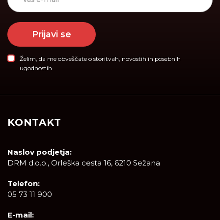
Prijavi se
Želim, da me obveščate o storitvah, novostih in posebnih
ugodnostih
KONTAKT
Naslov podjetja:
DRM d.o.o., Orleška cesta 16, 6210 Sežana
Telefon:
05 73 11 900
E-mail: