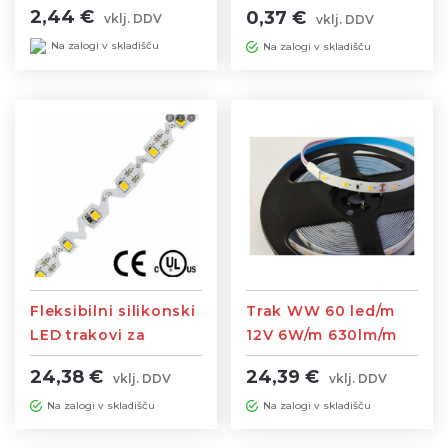
2,44 €
0,37 €
vklj. DDV
vklj. DDV
Na zalogi v skladišču
Na zalogi v skladišču
Fleksibilni silikonski
Trak WW 60 led/m
LED trakovi za
12V 6W/m 630lm/m
Svetlobne Table z
širina traku 8mm
24,38 €
24,39 €
vklj. DDV
vklj. DDV
možnostjo
IP65
prepogibanja 90°
Na zalogi v skladišču
Na zalogi v skladišču