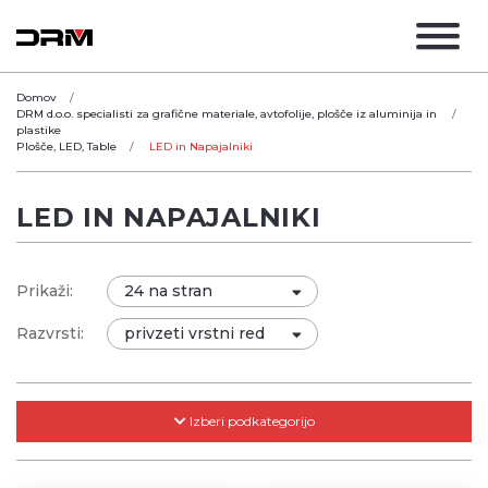
Domov
DRM d.o.o. specialisti za grafične materiale, avtofolije, plošče iz aluminija in
plastike
Plošče, LED, Table
LED in Napajalniki
LED IN NAPAJALNIKI
Prikaži:
Razvrsti:
Izberi podkategorijo