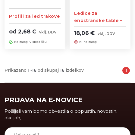
Ledice za
Profili za led trakove
enostranske table –
AZLCW160
od 2,68 €
18,06 €
vklj. DDV
vklj. DDV
Na zalogi v skladišču
Ni na zalogi
Prikazano
1~16
od skupaj
16
izdelkov
1
PRIJAVA NA E-NOVICE
Pošiljali vam bomo obvestila o popustih, novostih,
akcijah, ...