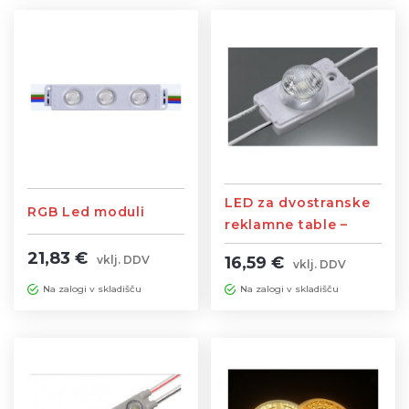
LED za dvostranske
RGB Led moduli
reklamne table –
moduli
21,83 €
16,59 €
vklj. DDV
vklj. DDV
Na zalogi v skladišču
Na zalogi v skladišču