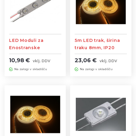
LED Moduli za
5m LED trak, širina
Enostranske
traku 8mm, IP20
Svetlobne table
9,6W/m 120led/m
10,98 €
23,06 €
vklj. DDV
vklj. DDV
AZLCW31B
Na zalogi v skladišču
Na zalogi v skladišču