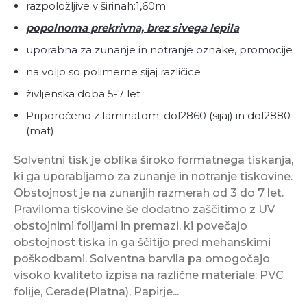
razpoložljive v širinah:1,60m
popolnoma prekrivna, brez sivega lepila
uporabna za zunanje in notranje oznake, promocije
na voljo so polimerne sijaj različice
življenska doba 5-7 let
Priporočeno z laminatom: dol2860 (sijaj) in dol2880
(mat)
Solventni tisk je oblika široko formatnega tiskanja,
ki ga uporabljamo za zunanje in notranje tiskovine.
Obstojnost je na zunanjih razmerah od 3 do 7 let.
Praviloma tiskovine še dodatno zaščitimo z UV
obstojnimi folijami in premazi, ki povečajo
obstojnost tiska in ga ščitijo pred mehanskimi
poškodbami. Solventna barvila pa omogočajo
visoko kvaliteto izpisa na različne materiale: PVC
folije, Cerade(Platna), Papirje...