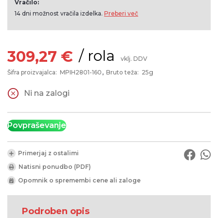
Vračilo:
14 dni možnost vračila izdelka.
Preberi več
/ rola
309,27 €
vklj. DDV
Šifra proizvajalca:
MPIH2801-160
Bruto teža:
25g
Ni na zalogi
Povpraševanje
Primerjaj z ostalimi
Natisni ponudbo (PDF)
Opomnik o spremembi cene ali zaloge
Podroben opis