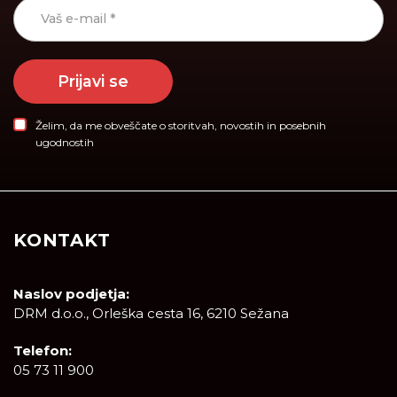
Prijavi se
Želim, da me obveščate o storitvah, novostih in posebnih
ugodnostih
KONTAKT
Naslov podjetja:
DRM d.o.o., Orleška cesta 16, 6210 Sežana
Telefon:
05 73 11 900