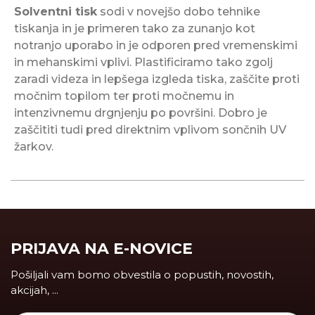
Solventni tisk
sodi v novejšo dobo tehnike
tiskanja in je primeren tako za zunanjo kot
notranjo uporabo in je odporen pred vremenskimi
in mehanskimi vplivi. Plastificiramo tako zgolj
zaradi videza in lepšega izgleda tiska, zaščite proti
močnim topilom ter proti močnemu in
intenzivnemu drgnjenju po površini. Dobro je
zaščititi tudi pred direktnim vplivom sončnih UV
žarkov.
PRIJAVA NA E-NOVICE
Pošiljali vam bomo obvestila o popustih, novostih,
akcijah, ...